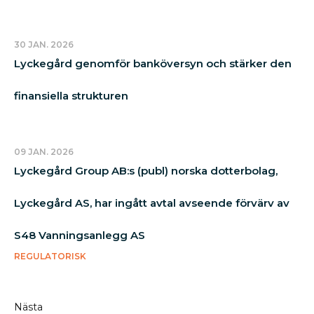
30 JAN. 2026
Lyckegård genomför banköversyn och stärker den
finansiella strukturen
09 JAN. 2026
Lyckegård Group AB:s (publ) norska dotterbolag,
Lyckegård AS, har ingått avtal avseende förvärv av
S48 Vanningsanlegg AS
REGULATORISK
Nästa