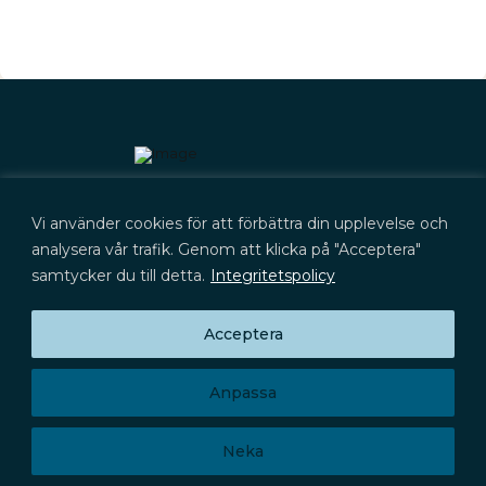
Kontakt
Vi använder cookies för att förbättra din upplevelse och
+46 (0) 702 566 705
kontakt@lyckegard.com
analysera vår trafik. Genom att klicka på "Acceptera"
samtycker du till detta.
Integritetspolicy
Acceptera
Prenumerera på press­meddelanden,
Huvudkontor
rapporter och aktieinformation
Signalistgatan 9
Prenumerera
721 31 Västerås
Anpassa
Privacy Policy
Neka