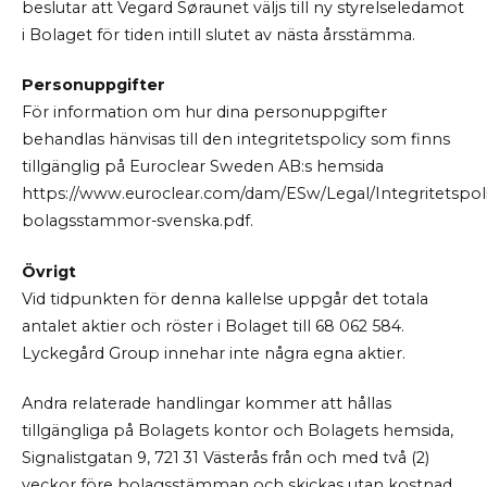
beslutar att Vegard Søraunet väljs till ny styrelseledamot
i Bolaget för tiden intill slutet av nästa årsstämma.
Personuppgifter
För information om hur dina personuppgifter
behandlas hänvisas till den integritetspolicy som finns
tillgänglig på Euroclear Sweden AB:s hemsida
https://www.euroclear.com/dam/ESw/Legal/Integritetspoli
bolagsstammor-svenska.pdf.
Övrigt
Vid tidpunkten för denna kallelse uppgår det totala
antalet aktier och röster i Bolaget till 68 062 584.
Lyckegård Group innehar inte några egna aktier.
Andra relaterade handlingar kommer att hållas
tillgängliga på Bolagets kontor och Bolagets hemsida,
Signalistgatan 9, 721 31 Västerås från och med två (2)
veckor före bolagsstämman och skickas utan kostnad