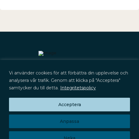
Kontakt
Vi använder cookies för att förbättra din upplevelse och
+46 (0) 702 566 705
kontakt@lyckegard.com
analysera vår trafik. Genom att klicka på "Acceptera"
samtycker du till detta.
Integritetspolicy
Acceptera
Prenumerera på press­meddelanden,
Huvudkontor
rapporter och aktieinformation
Signalistgatan 9
Prenumerera
721 31 Västerås
Anpassa
Privacy Policy
Neka