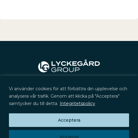
Kontakt
Vi använder cookies för att förbättra din upplevelse och
+46 (0) 702 566 705
kontakt@lyckegard.com
analysera vår trafik. Genom att klicka på "Acceptera"
samtycker du till detta.
Integritetspolicy
Acceptera
Prenumerera på press­meddelanden,
Huvudkontor
rapporter och aktieinformation
Signalistgatan 9
Prenumerera
721 31 Västerås
Anpassa