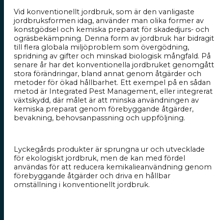
Vid konventionellt jordbruk, som är den vanligaste
jordbruksformen idag, använder man olika former av
konstgödsel och kemiska preparat för skadedjurs- och
ogräsbekämpning. Denna form av jordbruk har bidragit
till flera globala miljöproblem som övergödning,
spridning av gifter och minskad biologisk mångfald. På
senare år har det konventionella jordbruket genomgått
stora förändringar, bland annat genom åtgärder och
metoder för ökad hållbarhet. Ett exempel på en sådan
metod är Integrated Pest Management, eller integrerat
växtskydd, där målet är att minska användningen av
kemiska preparat genom förebyggande åtgärder,
bevakning, behovsanpassning och uppföljning.
Lyckegårds produkter är sprungna ur och utvecklade
för ekologiskt jordbruk, men de kan med fördel
användas för att reducera kemikalieanvändning genom
förebyggande åtgärder och driva en hållbar
omställning i konventionellt jordbruk.