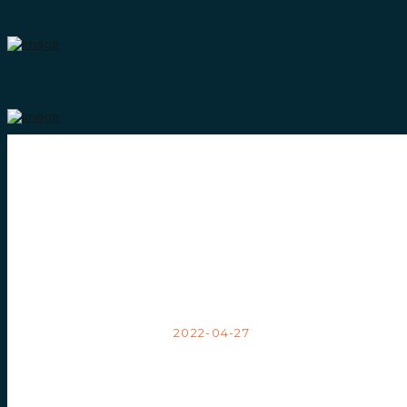
Styrelsen i Lyckegård Group AB meddelar
tilldelning av teckningsoptioner
2022/2025
2022-04-27