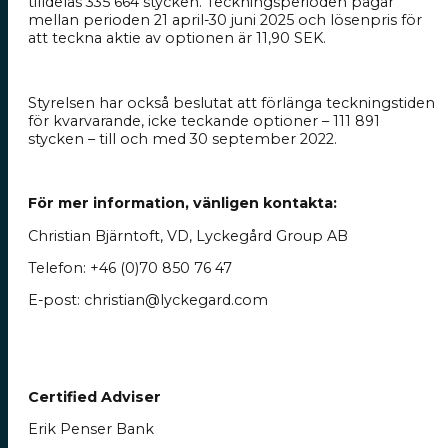
tilldelas 335
664 stycken. Teckningsperioden pågår
mellan perioden 21 april-30 juni 2025 och lösenpris för
att teckna aktie av optionen är 11,90 SEK.
Styrelsen har också beslutat att förlänga teckningstiden
för kvarvarande, icke teckande optioner – 111
891
stycken – till och med 30 september 2022.
För
mer
information,
vänligen
kontakta:
Christian Bjärntoft, VD, Lyckegård Group AB
Telefon: +46 (0)70
850 76 47
E-post: christian@lyckegard.com
Certified
Adviser
Erik Penser Bank