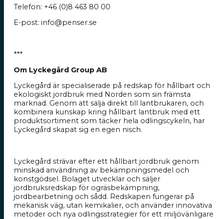
Telefon:
+46 (0)8 463 80 00
E-post:
info@penser.se
***
Om
Lyckegård Group
AB
Lyckegård är specialiserade på redskap för hållbart och
ekologiskt jordbruk med Norden som sin främsta
marknad. Genom att sälja direkt till lantbrukaren, och
kombinera kunskap kring hållbart lantbruk med ett
produktsortiment som täcker hela odlingscykeln, har
Lyckegård skapat sig en egen nisch.
Lyckegård strävar efter ett hållbart jordbruk genom
minskad användning av bekämpningsmedel och
konstgödsel. Bolaget utvecklar och säljer
jordbruksredskap för ogräsbekämpning,
jordbearbetning och sådd. Redskapen fungerar på
mekanisk väg, utan kemikalier, och använder innovativa
metoder och nya odlingsstrategier för ett miljövänligare