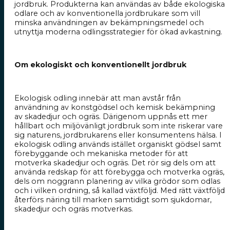
jordbruk. Produkterna kan användas av både ekologiska
odlare och av konventionella jordbrukare som vill
minska användningen av bekämpningsmedel och
utnyttja moderna odlingsstrategier för ökad avkastning.
Om ekologiskt och konventionellt jordbruk
Ekologisk odling innebär att man avstår från
användning av konstgödsel och kemisk bekämpning
av skadedjur och ogräs. Därigenom uppnås ett mer
hållbart och miljövänligt jordbruk som inte riskerar vare
sig naturens, jordbrukarens eller konsumentens hälsa. I
ekologisk odling används istället organiskt gödsel samt
förebyggande och mekaniska metoder för att
motverka skadedjur och ogräs. Det rör sig dels om att
använda redskap för att förebygga och motverka ogräs,
dels om noggrann planering av vilka grödor som odlas
och i vilken ordning, så kallad växtföljd. Med rätt växtföljd
återförs näring till marken samtidigt som sjukdomar,
skadedjur och ogräs motverkas.