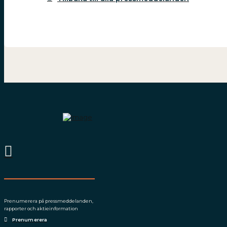
Prenumerera på press­meddelanden,
rapporter och aktieinformation
Prenumerera