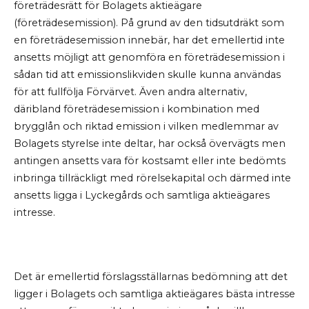
företrädesrätt för Bolagets aktieägare
(företrädesemission). På grund av den tidsutdräkt som
en företrädesemission innebär, har det emellertid inte
ansetts möjligt att genomföra en företrädesemission i
sådan tid att emissionslikviden skulle kunna användas
för att fullfölja Förvärvet. Även andra alternativ,
däribland företrädesemission i kombination med
brygglån och riktad emission i vilken medlemmar av
Bolagets styrelse inte deltar, har också övervägts men
antingen ansetts vara för kostsamt eller inte bedömts
inbringa tillräckligt med rörelsekapital och därmed inte
ansetts ligga i Lyckegårds och samtliga aktieägares
intresse.
Det är emellertid förslagsställarnas bedömning att det
ligger i Bolagets och samtliga aktieägares bästa intresse