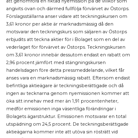
att genomföra en riktad nyemission på de villkor som
angivits ovan och därmed fullfölja förvärvet av Östorps.
Förslagsställarna anser vidare att teckningskursen om
3,61 kronor per aktie är marknadsmässig då den
motsvarar den teckningskurs som säljaren av Östorps
erbjudits att teckna aktier för i Bolaget som en del av
vederlaget för förvärvet av Östorps. Teckningskursen
om 3,61 kronor innebär dessutom endast en rabatt om
2,96 procent jämfört med stängningskursen
handelsdagen före detta pressmeddelande, vilket får
anses vara en marknadsmässig rabatt. Eftersom endast
befintliga aktieägare är teckningsberättigade och då
ingen av tecknarna genom nyemissionen kommer att
öka sitt innehav med mer än 1,91 procentenheter,
medför emissionen inga väsentliga förändringar i
Bolagets ägarstruktur. Emissionen motsvarar en total
utspädning om 24,5 procent. De teckningsberättigade
aktieägarna kommer inte att utöva sin rösträtt vid