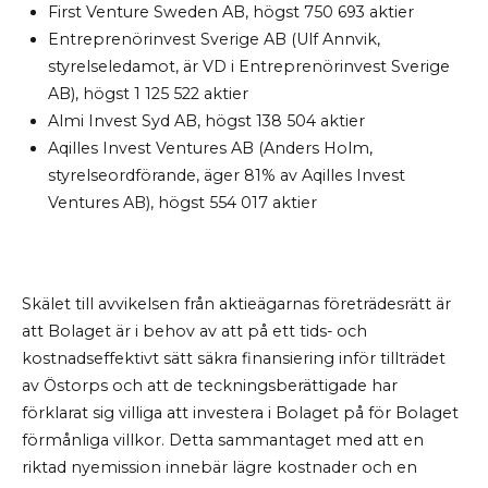
First Venture Sweden AB, högst 750
693 aktier
Entreprenörinvest Sverige AB (Ulf Annvik,
styrelseledamot, är VD i Entreprenörinvest Sverige
AB), högst 1
125
522 aktier
Almi Invest Syd AB, högst 138
504 aktier
Aqilles Invest Ventures AB (Anders Holm,
styrelseordförande, äger 81% av Aqilles Invest
Ventures AB), högst 554 017 aktier
Skälet till avvikelsen från aktieägarnas företrädesrätt är
att Bolaget är i behov av att på ett tids- och
kostnadseffektivt sätt säkra finansiering inför tillträdet
av Östorps och att de teckningsberättigade har
förklarat sig villiga att investera i Bolaget på för Bolaget
förmånliga villkor. Detta sammantaget med att en
riktad nyemission innebär lägre kostnader och en