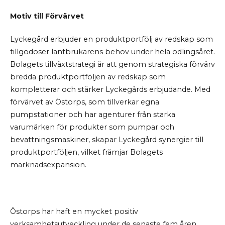
Motiv till Förvärvet
Lyckegård erbjuder en produktportfölj av redskap som
tillgodoser lantbrukarens behov under hela odlingsåret.
Bolagets tillväxtstrategi är att genom strategiska förvärv
bredda produktportföljen av redskap som
kompletterar och stärker Lyckegårds erbjudande. Med
förvärvet av Östorps, som tillverkar egna
pumpstationer och har agenturer från starka
varumärken för produkter som pumpar och
bevattningsmaskiner, skapar Lyckegård synergier till
produktportföljen, vilket främjar Bolagets
marknadsexpansion.
Östorps har haft en mycket positiv
verksamhetsutveckling under de senaste fem åren