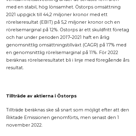
med en stabil, hög lönsamhet. Östorps omsättning
2021 uppgick till 44,2 miljoner kronor med ett
rörelseresultat (EBIT) på 5,2 miljoner kronor och en
rörelsemarginal på 12%. Östorps är ett skuldfritt företag
och har under perioden 2017–2021 haft en årlig
genomsnittlig omsättningstillväxt (CAGR) på 17% med
en genomsnittlig rörelsemarginal på 11%. För 2022
beräknas rörelseresultatet bli i linje med föregående års
resultat.
Tillträde av aktierna i Östorps
Tillträde beräknas ske så snart som möjligt efter att den
Riktade Emissionen genomförts, men senast den 1
november 2022.