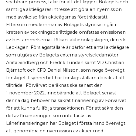
snabbare process, talar för att det ligger i Bolagets och
samtliga aktieägares intresse att göra en nyemission
med avvikelse från aktieägarnas företrädesrätt.
Eftersom medlemmar av Bolagets styrelse ingår i
kretsen av teckningsberättigade omfattas emissionen
av bestämmelserna i 16 kap. aktiebolagslagen, den s.k.
Leo-lagen. Förslagsställare är därför ett antal aktieägare
som utgörs av Bolagets externa styrelseledamöter
Anita Sindberg och Fredrik Lundén samt VD Christian
Bjärntoft och CFO Daniel Nilsson, som noga övervägt
förslaget. I synnerhet har förslagsställarna beaktat att
tillträde i Förvärvet beräknas ske senast den
1
november 2022, innebärande att Bolaget senast
denna dag behöver ha säkrat finansiering av Förvärvet
för att kunna fullfölja transaktionen. För att säkra den
del av finansieringen som inte täcks av
Lånefinansieringen har Bolaget i första hand övervägt
att genomföra en nyemission av aktier med