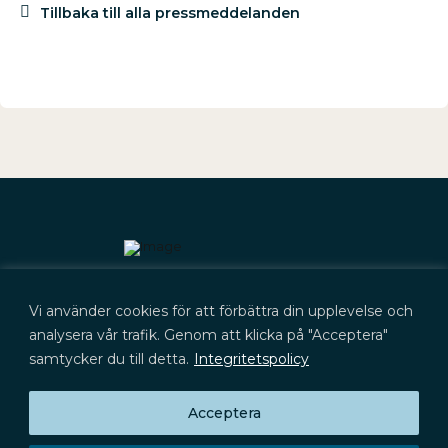
Tillbaka till alla pressmeddelanden
Kontakt
Vi använder cookies för att förbättra din upplevelse och
+46 (0) 702 566 705
kontakt@lyckegard.com
analysera vår trafik. Genom att klicka på "Acceptera"
samtycker du till detta.
Integritetspolicy
Acceptera
Prenumerera på press­meddelanden,
Huvudkontor
rapporter och aktieinformation
Signalistgatan 9