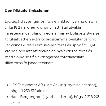
Den Riktade Emissionen
Lyckegård avser genomföra en riktad nyemission om
cirka 18,2 miljoner kronor till ett fåtal utvalda
investerare, däribland medlemmar av Bolagets styrelse,
förutsatt att en extra bolagsstämma beslutar därom.
Teckningskursen i emissionen föreslås uppgå till 3,61
kronor, och rätt att teckna de nya aktierna föreslås,
med avvikelse från aktieägarnas företrädesrätt,
tillkomma följande
tecknare:
LJK Fastigheter AB (Lars Askling, styrelseledamot),
högst 1
258
515 aktier
Hans Bergengren (styrelseledamot), högst 1
218 263
aktier