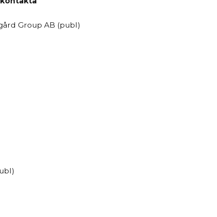
 kontakta
egård Group AB (publ)
ubl)