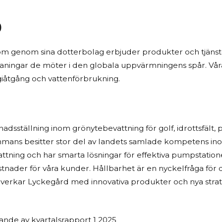
)
m genom sina dotterbolag erbjuder produkter och tjänster
ningar de möter i den globala uppvärmningens spår. Våra
giåtgång och vattenförbrukning.
sställning inom grönytebevattning för golf, idrottsfält,
mans besitter stor del av landets samlade kompetens ino
tning och har smarta lösningar för effektiva pumpstatione
stnader för våra kunder. Hållbarhet är en nyckelfråga fö
 verkar Lyckegård med innovativa produkter och nya strate
ande av kvartalsrapport 1 2025