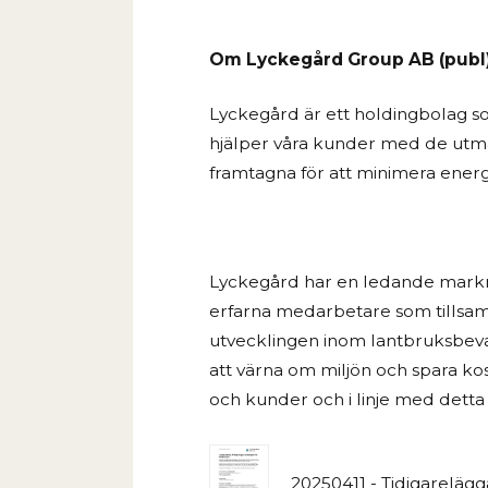
Om Lyckegård Group AB (publ
Lyckegård är ett holdingbolag so
hjälper våra kunder med de utma
framtagna för att minimera ener
Lyckegård har en ledande marknad
erfarna medarbetare som tillsam
utvecklingen inom lantbruksbevat
att värna om miljön och spara ko
och kunder och i linje med detta
20250411 - Tidigarelägg