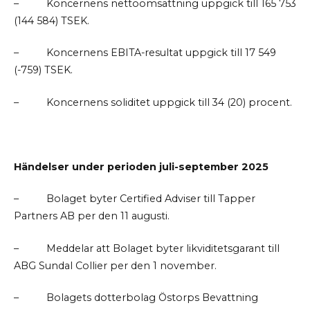
–
Koncernens nettoomsättning uppgick till 165 753
(144 584) TSEK.
–
Koncernens EBITA-resultat uppgick till 17 549
(-759) TSEK.
–
Koncernens soliditet uppgick till 34 (20) procent.
Händelser under perioden juli-september 2025
–
Bolaget byter Certified Adviser till Tapper
Partners AB per den 11 augusti.
–
Meddelar att Bolaget byter likviditetsgarant till
ABG Sundal Collier per den 1 november.
–
Bolagets dotterbolag Östorps Bevattning