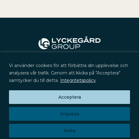
Kontakt
Vi använder cookies för att förbättra din upplevelse och
+46 (0) 702 566 705
kontakt@lyckegard.com
analysera vår trafik. Genom att klicka på "Acceptera"
samtycker du till detta.
Integritetspolicy
Acceptera
Prenumerera på press­meddelanden,
Huvudkontor
rapporter och aktieinformation
Signalistgatan 9
Prenumerera
721 31 Västerås
Anpassa
Privacy Policy
Neka