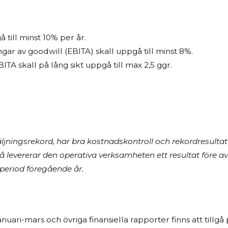
 till minst 10% per år.
ngar av goodwill (EBITA) skall uppgå till minst 8%.
BITA skall på lång sikt uppgå till max 2,5 ggr.
ljningsrekord, har bra kostnadskontroll och rekordresulta
å levererar den operativa verksamheten ett resultat före av
eriod föregående år.
uari-mars och övriga finansiella rapporter finns att tillgå 