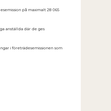
ädesemission på maximalt 28
065
iga anställda där de ges
ringar i företrädesemissionen som