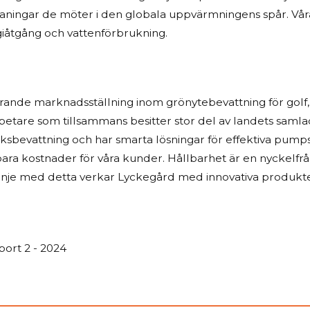
ningar de möter i den globala uppvärmningens spår. Våra
giåtgång och vattenförbrukning.
nde marknadsställning inom grönytebevattning för golf, i
etare som tillsammans besitter stor del av landets sam
ksbevattning och har smarta lösningar för effektiva pump
spara kostnader för våra kunder. Hållbarhet är en nyckelfr
nje med detta verkar Lyckegård med innovativa produkter 
port 2 - 2024