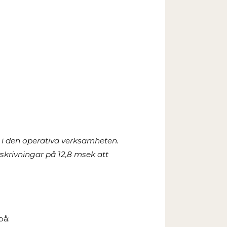
t i den operativa verksamheten.
skrivningar på 12,8 msek att
på: