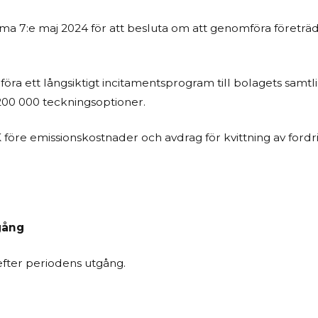
ämma 7:e maj 2024 för att besluta om att genomföra företr
öra ett långsiktigt incitamentsprogram till bolagets samtl
200 000 teckningsoptioner.
före emissionskostnader och avdrag för kvittning av ford
gång
efter periodens utgång.