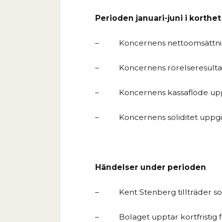
Perioden januari-juni i korthet
–
Koncernens nettoomsättning
–
Koncernens rörelseresultat 
–
Koncernens kassaflöde uppgi
–
Koncernens soliditet uppgic
Händelser under perioden
–
Kent Stenberg tillträder s
–
Bolaget upptar kortfristig 