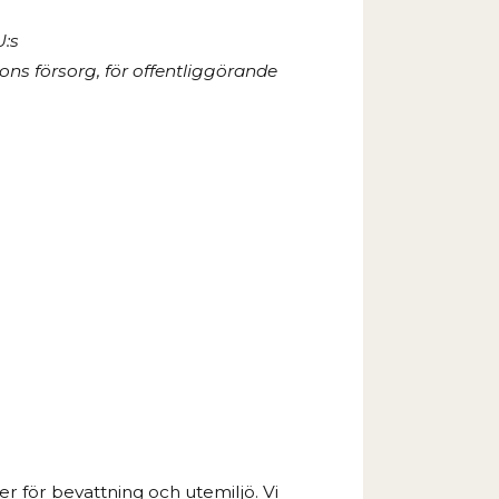
U:s
ns försorg, för offentliggörande
 för bevattning och utemiljö. Vi