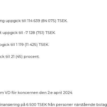
 uppgick till 114 639 (84 075) TSEK.
uppgick till -7 128 (751) TSEK.
ck till 1 119 (11 425) TSEK.
k till 21 (45) procent.
om VD för koncernen den 2:e april 2024.
finansiering på 6
500 TSEK från personer närstående bolag