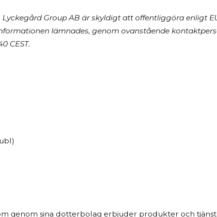
yckegård Group AB är skyldigt att offentliggöra enligt E
nformationen lämnades, genom
ovanstående
kontaktperso
40 CEST.
ubl)
m genom sina dotterbolag erbjuder produkter och tjänster