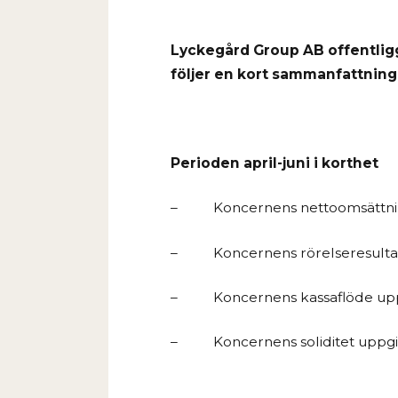
Lyckegård Group AB offentligg
följer en kort sammanfattning
Perioden april-juni i korthet
–
Koncernens nettoomsättnin
–
Koncernens rörelseresultat 
–
Koncernens kassaflöde uppg
–
Koncernens soliditet uppgic