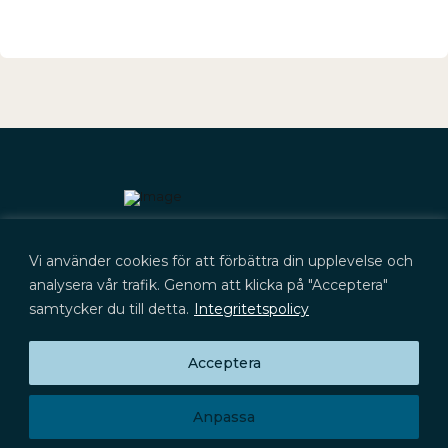
Kontakt
Vi använder cookies för att förbättra din upplevelse och
+46 (0) 702 566 705
kontakt@lyckegard.com
analysera vår trafik. Genom att klicka på "Acceptera"
samtycker du till detta.
Integritetspolicy
Acceptera
Prenumerera på press­meddelanden,
Huvudkontor
rapporter och aktieinformation
Signalistgatan 9
Prenumerera
721 31 Västerås
Anpassa