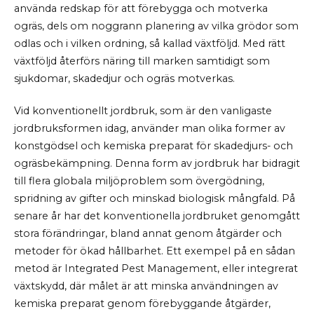
använda redskap för att förebygga och motverka
ogräs, dels om noggrann planering av vilka grödor som
odlas och i vilken ordning, så kallad växtföljd. Med rätt
växtföljd återförs näring till marken samtidigt som
sjukdomar, skadedjur och ogräs motverkas.
Vid konventionellt jordbruk, som är den vanligaste
jordbruksformen idag, använder man olika former av
konstgödsel och kemiska preparat för skadedjurs- och
ogräsbekämpning. Denna form av jordbruk har bidragit
till flera globala miljöproblem som övergödning,
spridning av gifter och minskad biologisk mångfald. På
senare år har det konventionella jordbruket genomgått
stora förändringar, bland annat genom åtgärder och
metoder för ökad hållbarhet. Ett exempel på en sådan
metod är Integrated Pest Management, eller integrerat
växtskydd, där målet är att minska användningen av
kemiska preparat genom förebyggande åtgärder,