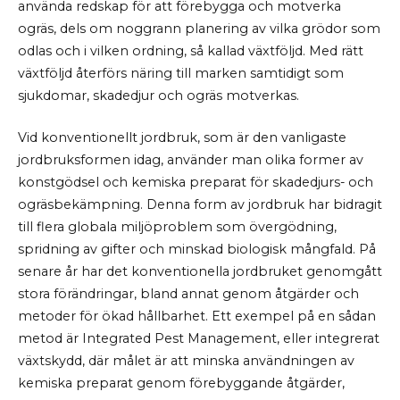
använda redskap för att förebygga och motverka
ogräs, dels om noggrann planering av vilka grödor som
odlas och i vilken ordning, så kallad växtföljd. Med rätt
växtföljd återförs näring till marken samtidigt som
sjukdomar, skadedjur och ogräs motverkas.
Vid konventionellt jordbruk, som är den vanligaste
jordbruksformen idag, använder man olika former av
konstgödsel och kemiska preparat för skadedjurs- och
ogräsbekämpning. Denna form av jordbruk har bidragit
till flera globala miljöproblem som övergödning,
spridning av gifter och minskad biologisk mångfald. På
senare år har det konventionella jordbruket genomgått
stora förändringar, bland annat genom åtgärder och
metoder för ökad hållbarhet. Ett exempel på en sådan
metod är Integrated Pest Management, eller integrerat
växtskydd, där målet är att minska användningen av
kemiska preparat genom förebyggande åtgärder,