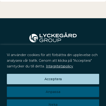
Kontakt
Vi använder cookies för att förbättra din upplevelse och
+46 (0) 702 566 705
kontakt@lyckegard.com
analysera vår trafik. Genom att klicka på "Acceptera"
samtycker du till detta.
Integritetspolicy
Acceptera
Prenumerera på press­meddelanden,
Huvudkontor
rapporter och aktieinformation
Signalistgatan 9
Prenumerera
721 31 Västerås
Anpassa
Privacy Policy
Neka