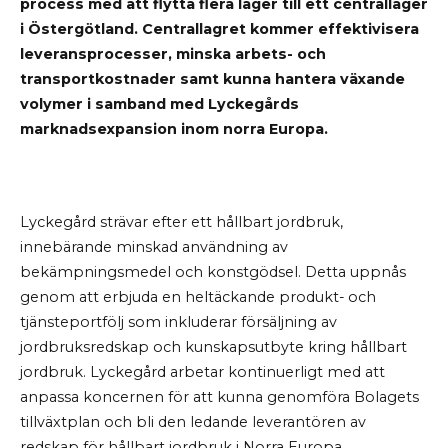
process med att flytta flera lager till ett centrallager
i Östergötland. Centrallagret kommer effektivisera
leveransprocesser, minska arbets- och
transportkostnader samt kunna hantera växande
volymer i samband med Lyckegårds
marknadsexpansion inom norra Europa.
Lyckegård strävar efter ett hållbart jordbruk,
innebärande minskad användning av
bekämpningsmedel och konstgödsel. Detta uppnås
genom att erbjuda en heltäckande produkt- och
tjänsteportfölj som inkluderar försäljning av
jordbruksredskap och kunskapsutbyte kring hållbart
jordbruk. Lyckegård arbetar kontinuerligt med att
anpassa koncernen för att kunna genomföra Bolagets
tillväxtplan och bli den ledande leverantören av
redskap för hållbart jordbruk i Norra Europa.