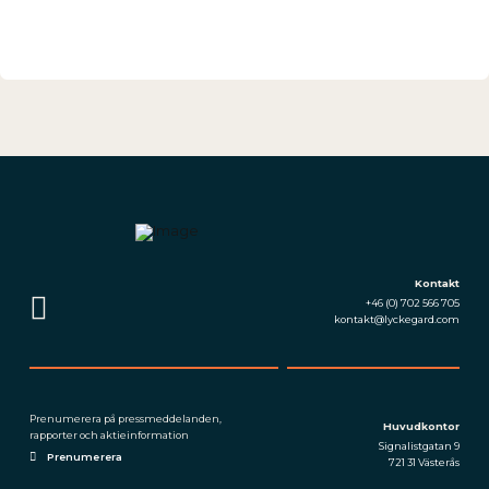
Kontakt
+46 (0) 702 566 705
kontakt@lyckegard.com
Prenumerera på press­meddelanden,
Huvudkontor
rapporter och aktieinformation
Signalistgatan 9
Prenumerera
721 31 Västerås