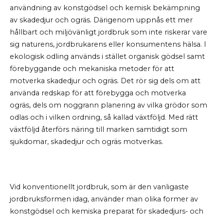
användning av konstgödsel och kemisk bekämpning
av skadedjur och ogräs. Därigenom uppnås ett mer
hållbart och miljövänligt jordbruk som inte riskerar vare
sig naturens, jordbrukarens eller konsumentens hälsa. I
ekologisk odling används i stället organisk gödsel samt
förebyggande och mekaniska metoder för att
motverka skadedjur och ogräs. Det rör sig dels om att
använda redskap för att förebygga och motverka
ogräs, dels om noggrann planering av vilka grödor som
odlas och i vilken ordning, så kallad växtföljd. Med rätt
växtföljd återförs näring till marken samtidigt som
sjukdomar, skadedjur och ogräs motverkas.
Vid konventionellt jordbruk, som är den vanligaste
jordbruksformen idag, använder man olika former av
konstgödsel och kemiska preparat för skadedjurs- och