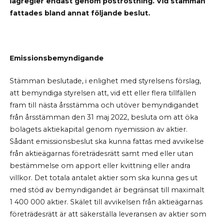
lagregler endast genom poströstning. Vid stämman
fattades bland annat följande beslut.
Emissionsbemyndigande
Stämman beslutade, i enlighet med styrelsens förslag,
att bemyndiga styrelsen att, vid ett eller flera tillfällen
fram till nästa årsstämma och utöver bemyndigandet
från årsstämman den 31 maj 2022, besluta om att öka
bolagets aktiekapital genom nyemission av aktier.
Sådant emissionsbeslut ska kunna fattas med avvikelse
från aktieägarnas företrädesrätt samt med eller utan
bestämmelse om apport eller kvittning eller andra
villkor. Det totala antalet aktier som ska kunna ges ut
med stöd av bemyndigandet är begränsat till maximalt
1 400 000 aktier. Skälet till avvikelsen från aktieägarnas
företrädesrätt är att säkerställa leveransen av aktier som