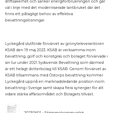
driftsäkerhet och sänker energiförbrukningen och går
väl i linje med det moderniserade lantbruket där det
finns ett påtagligt behov av effektiva
bevattningslösningar.
Lyckegård slutförde förvärvet av grönyteleverantören
KSAB den 19 maj 2023. KSAB är verksamma inom
bevattning, golf och konstgräs och bolaget förvärvade i
sin tur under 2021 Sydsvensk Bevattning som därmed
är ett helägt dotterbolag till KSAB. Genom förvärvet av
KSAB tillsammans med Östorps bevattning kommer
Lyckegård uppnå en marknadsledande position inom
bevattning i Sverige samt skapa flera synergier för att
vidare stärka affärsområdet och Bolagets tillväxt.
20230601 - Stämmokommuniké