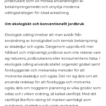
jordbrukare som vill minska användningen av
bekämpningsmedel och utnyttja moderna
odlingsstrategier för ökad avkastning.
Om ekologiskt och konventionellt jordbruk
Ekologisk odling innebär att man avstår från
användning av konstgödsel och kemisk bekämpning
av skadedjur och ogräs. Därigenom uppnås ett mer
hållbart och miljövänligt jordbruk som inte riskerar vare
sig naturens, jordbrukarens eller konsumentens hälsa. I
ekologisk odling används istället organiskt gödsel samt
förebyggande och mekaniska metoder för att
motverka skadedjur och ogräs. Det rör sig dels om att
använda redskap för att förebygga och motverka
ogräs, dels om noggrann planering av vilka grödor som
odlas och i vilken ordning, så kallad växtföljd. Med rätt
växtföljd återförs näring till marken samtidigt som
sjukdomar, skadedjur och ogräs motverkas.