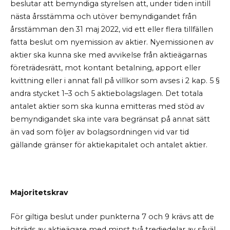
beslutar att bemyndiga styrelsen att, under tiden intill
nästa årsstämma och utöver bemyndigandet från
årsstämman den 31 maj 2022, vid ett eller flera tillfällen
fatta beslut om nyemission av aktier. Nyemissionen av
aktier ska kunna ske med avvikelse från aktieägarnas
företrädesrätt, mot kontant betalning, apport eller
kvittning eller i annat fall på villkor som avses i 2 kap. 5 §
andra stycket 1–3 och 5 aktiebolagslagen. Det totala
antalet aktier som ska kunna emitteras med stöd av
bemyndigandet ska inte vara begränsat på annat sätt
än vad som följer av bolagsordningen vid var tid
gällande gränser för aktiekapitalet och antalet aktier.
Majoritetskrav
För giltiga beslut under punkterna 7 och 9 krävs att de
biträds av aktieägare med minst två tredjedelar av såväl