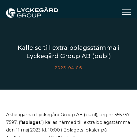
­Kallelse till extra bolagsstämma i
Lyckegård Group AB (publ)
2023-04-06
Aktieägarna i Lyckegård Group AB (publ),
org.nr 556757-
7597, (”
Bolaget
”)
kallas härmed till extra bolagsstämma
den 11 maj 2023 kl. 10:00 i Bolagets lokaler på