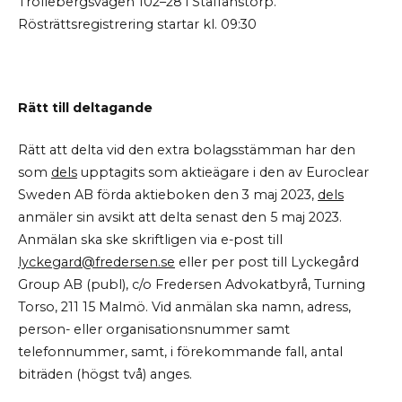
Trollebergsvägen 102–28 i Staffanstorp.
Rösträttsregistrering startar kl. 09:30
Rätt till deltagande
Rätt att delta vid den extra bolagsstämman har den
som
dels
upptagits som aktieägare i den av Euroclear
Sweden AB förda aktieboken den 3 maj 2023,
dels
anmäler sin avsikt att delta senast den 5 maj 2023.
Anmälan ska ske skriftligen via e-post till
lyckegard@fredersen.se
eller per post till Lyckegård
Group AB (publ), c/o Fredersen Advokatbyrå, Turning
Torso, 211 15 Malmö. Vid anmälan ska namn, adress,
person- eller organisationsnummer samt
telefonnummer, samt, i förekommande fall, antal
biträden (högst två) anges.