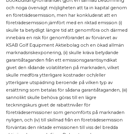
bookbuilding-förfarandet gjort en samlad bedömning
och noga övervägt möjligheten att ta in kapital genom
en företrädesemission, men har konkluderat att en
företrädesemission jämfört med en riktad emission (i)
skulle ta betydligt längre tid att genomföra och därmed
innebära en risk för genomförandet av förvärvet av
KSAB Golf Equipment Aktiebolag och en ökad allmän
marknadsriskexponering, (ii) skulle kräva betydande
garantiåtaganden från ett emissionsgarantisyndikat
givet den rådande volatiliteten på marknaden, vilket
skulle medföra ytterligare kostnader och/eller
ytterligare utspädning beroende på vilken typ av
ersättning som betalas för sådana garantiåtaganden, (iii)
sannolikt skulle behöva göras till en lägre
teckningskurs givet de rabattnivåer för
företrädesemissioner som genomförts på marknaden
nyligen, och (iv) till skillnad från en företrädesemission
förväntas den riktade emissionen till viss del bredda