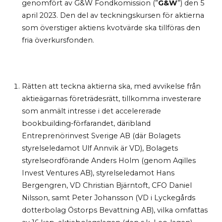
genomfört av G&W Fondkomission (”
G&W
”) den 5
april 2023. Den del av teckningskursen för aktierna
som överstiger aktiens kvotvärde ska tillföras den
fria överkursfonden.
Rätten att teckna aktierna ska, med avvikelse från
aktieägarnas företrädesrätt, tillkomma investerare
som anmält intresse i det accelererade
bookbuilding-förfarandet, däribland
Entreprenörinvest Sverige AB (där Bolagets
styrelseledamot Ulf Annvik är VD), Bolagets
styrelseordförande Anders Holm (genom Aqilles
Invest Ventures AB), styrelseledamot Hans
Bergengren, VD Christian Bjärntoft, CFO Daniel
Nilsson, samt Peter Johansson (VD i Lyckegårds
dotterbolag Östorps Bevattning AB), vilka omfattas