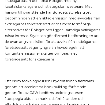
aktieägarbasen och förse Bolaget med nya
kapitalstarka ägare och strategiska investerare. Med
hänsyn till ovanstående har Bolagets styrelse gjort
bedömningen att en riktad emission med avvikelse från
aktieägarnas företrädesrätt är det mest förmånliga
alternativet för Bolaget och ligger i samtliga aktieägares
bästa intresse. Styrelsen gör därmed bedömningen att
de ovan angivna skälen för att avvika från aktieägarnas
företrädesrätt väger tyngre än huvudregeln att
kontanta emissioner ska genomföras med
företrädesrätt för aktieägarna.
Eftersom teckningskursen i nyemissionen fastställts
genom ett accelererat bookbuilding-förfarande
genomfört av G&W bedöms teckningskursen
återspegla aktuella marknadsförhållanden och
efterfrågan och därigenom vara marknadsmässig.