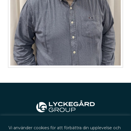
Kontakt
Vi använder cookies för att förbättra din upplevelse och
+46 (0) 702 566 705