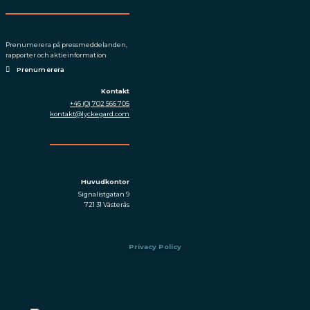
Prenumerera på press­meddelanden,
rapporter och aktieinformation
Prenumerera
Kontakt
+46 (0) 702 566 705
kontakt@lyckegard.com
Huvudkontor
Signalistgatan 9
721 31 Västerås
Privacy Policy