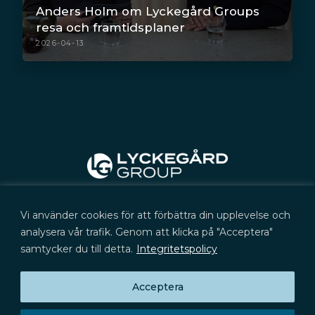
Anders Holm om Lyckegård Groups
resa och framtidsplaner
2026-04-13
Kontakt
Vi använder cookies för att förbättra din upplevelse och
+46 (0) 702 566 705
kontakt@lyckegard.com
analysera vår trafik. Genom att klicka på "Acceptera"
samtycker du till detta.
Integritetspolicy
Acceptera
Prenumerera på press­meddelanden,
Huvudkontor
rapporter och aktieinformation
Signalistgatan 9