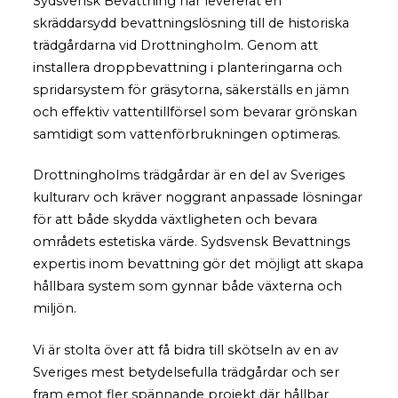
Sydsvensk Bevattning har levererat en
skräddarsydd bevattningslösning till de historiska
trädgårdarna vid Drottningholm. Genom att
installera droppbevattning i planteringarna och
spridarsystem för gräsytorna, säkerställs en jämn
och effektiv vattentillförsel som bevarar grönskan
samtidigt som vattenförbrukningen optimeras.
Drottningholms trädgårdar är en del av Sveriges
kulturarv och kräver noggrant anpassade lösningar
för att både skydda växtligheten och bevara
områdets estetiska värde. Sydsvensk Bevattnings
expertis inom bevattning gör det möjligt att skapa
hållbara system som gynnar både växterna och
miljön.
Vi är stolta över att få bidra till skötseln av en av
Sveriges mest betydelsefulla trädgårdar och ser
fram emot fler spännande projekt där hållbar