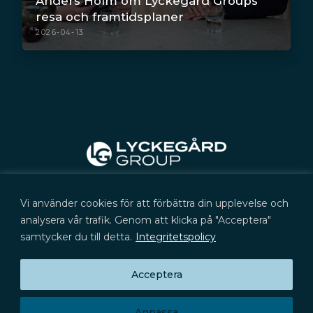
Anders Holm om Lyckegård Groups
resa och framtidsplaner
2026-04-13
Kontakt
Vi använder cookies för att förbättra din upplevelse och
+46 (0) 702 566 705
kontakt@lyckegard.com
analysera vår trafik. Genom att klicka på "Acceptera"
samtycker du till detta.
Integritetspolicy
Acceptera
Prenumerera på press­meddelanden,
Huvudkontor
rapporter och aktieinformation
Signalistgatan 9
Prenumerera
721 31 Västerås
Anpassa