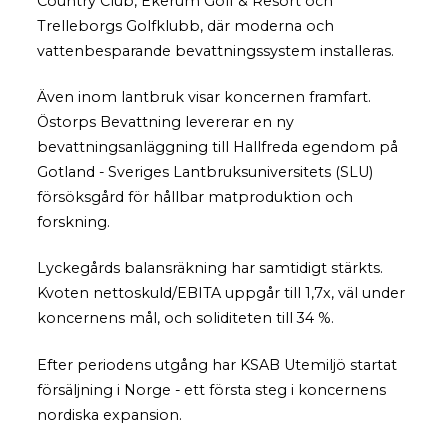
Country Club, Ekerum Golf & Resort och
Trelleborgs Golfklubb, där moderna och
vattenbesparande bevattningssystem installeras.
Även inom lantbruk visar koncernen framfart.
Östorps Bevattning levererar en ny
bevattningsanläggning till Hallfreda egendom på
Gotland - Sveriges Lantbruksuniversitets (SLU)
försöksgård för hållbar matproduktion och
forskning.
Lyckegårds balansräkning har samtidigt stärkts.
Kvoten nettoskuld/EBITA uppgår till 1,7x, väl under
koncernens mål, och soliditeten till 34 %.
Efter periodens utgång har KSAB Utemiljö startat
försäljning i Norge - ett första steg i koncernens
nordiska expansion.