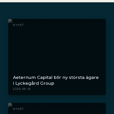
NYHET
Aeternum Capital blir ny största ägare
i Lyckegård Group
2026-06-16
NYHET