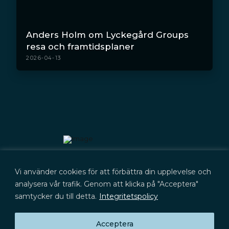
Anders Holm om Lyckegård Groups
resa och framtidsplaner
2026-04-13
Kontakt
Vi använder cookies för att förbättra din upplevelse och
+46 (0) 702 566 705
kontakt@lyckegard.com
analysera vår trafik. Genom att klicka på "Acceptera"
samtycker du till detta.
Integritetspolicy
Acceptera
Prenumerera på press­meddelanden,