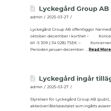
Lyckegård Group AB 
admin
2025-03-27
Lyckegård Group AB offentliggör härmed
oktober-december i korthet – Koncerne
till -5 309 (-34 028) TSEK. – Koncernens
Perioden januari-december …
Read More
Lyckegård ingår till
admin
2025-03-27
Styrelsen för Lyckegård Group AB (publ), or
aktieöverlåtelseavtalet som ingåtts avs