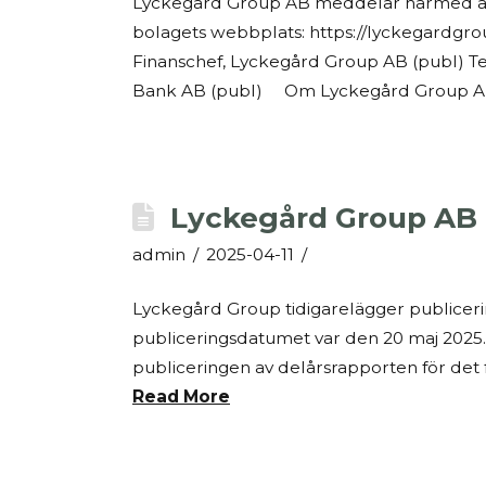
Lyckegård Group AB meddelar härmed att bo
bolagets webbplats: https://lyckegardgrou
Finanschef, Lyckegård Group AB (publ) T
Bank AB (publ) Om Lyckegård Group AB 
Lyckegård Group AB t
admin
2025-04-11
Lyckegård Group tidigarelägger publicering
publiceringsdatumet var den 20 maj 2025.
publiceringen av delårsrapporten för det f
Read More