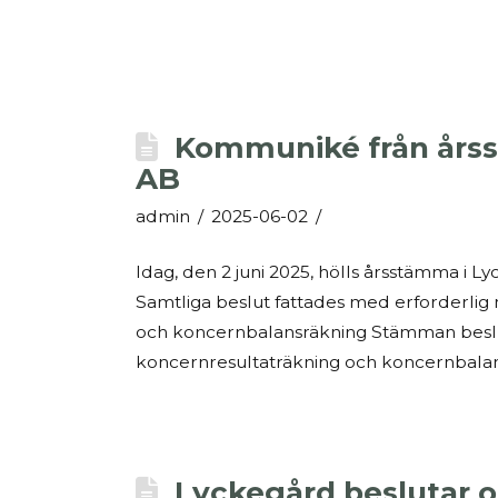
Kommuniké från årss
AB
admin
2025-06-02
Idag, den 2 juni 2025, hölls årsstämma i 
Samtliga beslut fattades med erforderlig
och koncernbalansräkning Stämman beslut
koncernresultaträkning och koncernbalans
Lyckegård beslutar om