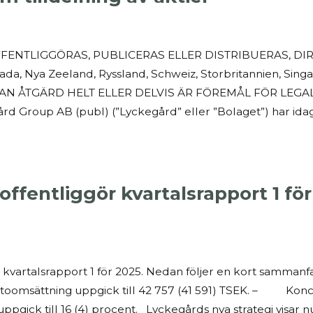
NTLIGGÖRAS, PUBLICERAS ELLER DISTRIBUERAS, DIREK
nada, Nya Zeeland, Ryssland, Schweiz, Storbritannien, Sin
 ÅTGÄRD HELT ELLER DELVIS ÄR FÖREMÅL FÖR LEGALA
Group AB (publ) (”Lyckegård” eller ”Bolaget”) har idag
fentliggör kvartalsrapport 1 för 2
vartalsrapport 1 för 2025. Nedan följer en kort sammanfa
msättning uppgick till 42 757 (41 591) TSEK. – Koncern
gick till 16 (4) procent. Lyckegårds nya strategi visar nu