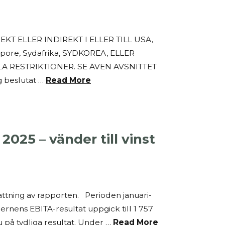
T ELLER INDIREKT I ELLER TILL USA,
gapore, Sydafrika, SYDKOREA, ELLER
 RESTRIKTIONER. SE ÄVEN AVSNITTET
 beslutat …
Read More
025 – vänder till vinst
ttning av rapporten. Perioden januari-
ens EBITA-resultat uppgick till 1 757
 på tydliga resultat. Under …
Read More