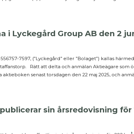
ma i Lyckegård Group AB den 2 ju
 556757-7597, (”Lyckegård” eller ”Bolaget”) kallas härmed
Staffanstorp. Rätt att delta och anmälan Aktieägare som 
a aktieboken senast torsdagen den 22 maj 2025, och anmäl
ublicerar sin årsredovisning för