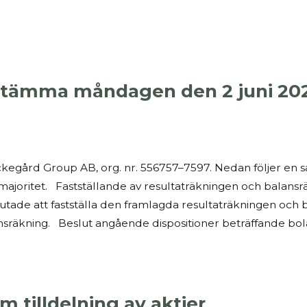
tämma måndagen den 2 juni 202
Lyckegård Group AB, org. nr. 556757–7597. Nedan följer en
 majoritet. Fastställande av resultaträkningen och balan
ade att fastställa den framlagda resultaträkningen och 
räkning. Beslut angående dispositioner beträffande bola
 tilldelning av aktier