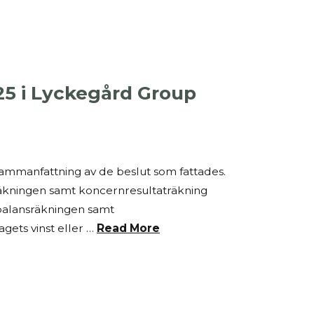
5 i Lyckegård Group
 sammanfattning av de beslut som fattades.
sräkningen samt koncernresultaträkning
balansräkningen samt
gets vinst eller …
Read More