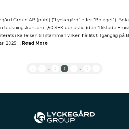
ckegård Group AB (publ) (”Lyckegård” eller ”Bolaget”). B
l en teckningskurs om 1,50 SEK per aktie (den ”Riktade Emi
rats i kallelsen till stämman vilken hållits tillgänglig p
ri 2025 …
Read More
←
1
...
2
3
4
...
12
→