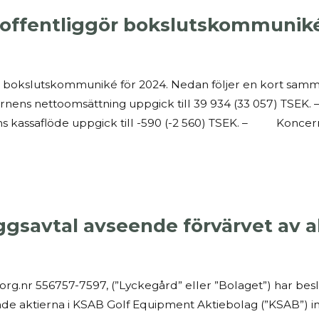
offentliggör bokslutskommuniké
 bokslutskommuniké för 2024. Nedan följer en kort samm
ns nettoomsättning uppgick till 39 934 (33 057) TSEK
 kassaflöde uppgick till -590 (-2 560) TSEK. – Koncernen
äggsavtal avseende förvärvet av a
g.nr 556757-7597, (”Lyckegård” eller ”Bolaget”) har beslutat
eende aktierna i KSAB Golf Equipment Aktiebolag (”KSAB