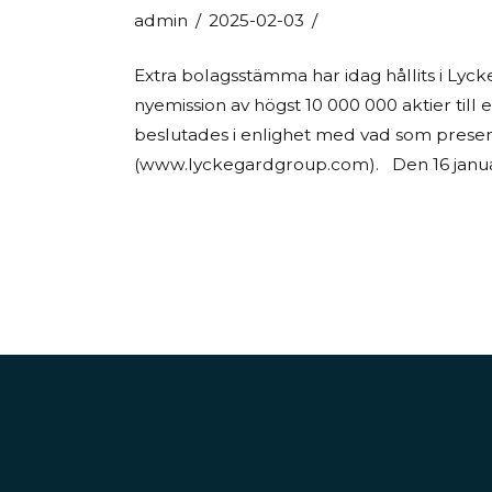
admin
2025-02-03
Extra bolagsstämma har idag hållits i Ly
nyemission av högst 10 000 000 aktier til
beslutades i enlighet med vad som presente
(www.lyckegardgroup.com). Den 16 janua