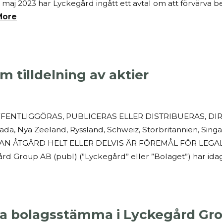
aj 2023 har Lyckegård ingått ett avtal om att förvärva b
More
 tilldelning av aktier
NTLIGGÖRAS, PUBLICERAS ELLER DISTRIBUERAS, DIREK
nada, Nya Zeeland, Ryssland, Schweiz, Storbritannien, Sin
 ÅTGÄRD HELT ELLER DELVIS ÄR FÖREMÅL FÖR LEGALA
Group AB (publ) (”Lyckegård” eller ”Bolaget”) har idag
a bolagsstämma i Lyckegård Gro