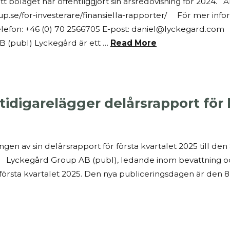
laget har offentliggjort sin årsredovisning för 2024. Års
p.se/for-investerare/finansiella-rapporter/ För mer infor
elefon: +46 (0) 70 2566705 E-post: daniel@lyckegard.com
(publ) Lyckegård är ett …
Read More
idigarelägger delårsrapport för k
en av sin delårsrapport för första kvartalet 2025 till den
 Lyckegård Group AB (publ), ledande inom bevattning och 
örsta kvartalet 2025. Den nya publiceringsdagen är den 8 m