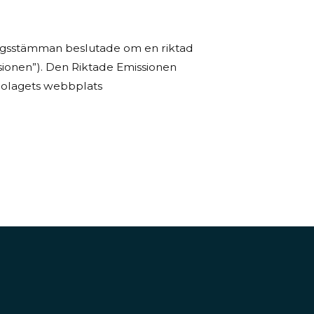
olagsstämman beslutade om en riktad
ssionen”). Den Riktade Emissionen
å Bolagets webbplats