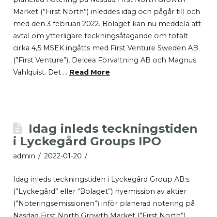
Market (”First North”) inleddes idag och pågår till och
med den 3 februari 2022. Bolaget kan nu meddela att
avtal om ytterligare teckningsåtagande om totalt
cirka 4,5 MSEK ingåtts med First Venture Sweden AB
(”First Venture”), Delcea Förvaltning AB och Magnus
Vahlquist. Det …
Read More
Idag inleds teckningstiden
i Lyckegård Groups IPO
admin
2022-01-20
Idag inleds teckningstiden i Lyckegård Group AB:s
(”Lyckegård” eller “Bolaget”) nyemission av aktier
(”Noteringsemissionen”) inför planerad notering på
Nasdaq First North Growth Market (”First North”).