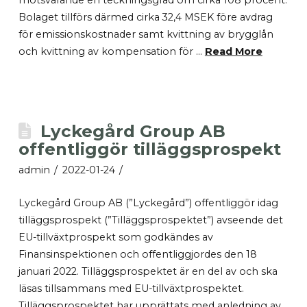
motsvarande en teckningsgrad om cirka 108 procent.
Bolaget tillförs därmed cirka 32,4 MSEK före avdrag
för emissionskostnader samt kvittning av brygglån
och kvittning av kompensation för …
Read More
Lyckegård Group AB
offentliggör tilläggsprospekt
admin
2022-01-24
Lyckegård Group AB (”Lyckegård”) offentliggör idag
tilläggsprospekt (”Tilläggsprospektet”) avseende det
EU-tillväxtprospekt som godkändes av
Finansinspektionen och offentliggjordes den 18
januari 2022. Tilläggsprospektet är en del av och ska
läsas tillsammans med EU-tillväxtprospektet.
Tilläggsprospektet har upprättats med anledning av